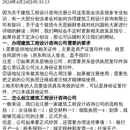
2024年4月24日
09:33:13
因为关于建筑工程设计咨询注册公司这里面会涉及很多专业知
识，有一大部分创业者会对如何办理建筑工程设计咨询有限公
司有疑问，关于这个疑惑今天思丽财务就对此问题给大家进行
详细的解读；同时，我们网站会不定时更新相关政策及指引，
如果你是下定决心创业，那么可以随时关注我们的网站。
一、办理建筑工程设计咨询公司需要的要求
1.需要提供地址的相关证件，主要是房产证复印件1份、租赁
合同原件1份（房东和法人签名、盖手指印）
注意：①如果房东是物业公司，则需要房东提供执照复印件加
盖公章以及公司法人身份证复印件。
②该地址没有被其他公司占用注册，如果被注册使用，需要先
把之前的公司执照迁移或者注销才能继续使用。
2.相关职务的人员要提供真实有效的证件，可以是身份证复印
件、户口本或其他证件。
二、怎么创立建筑工程设计咨询公司
一般来说，我们去注册一家建筑工程设计咨询公司的流程包
括：1：企业核名一2：提交材料一3：领取执照一4：刻章，就
能够完成公司的注册，正式开业。
但是，公司如果要正式经营，还需要办理这些事项：5：银行
开户一6：税务报到一7：核定税种和发票一8：社保开户。